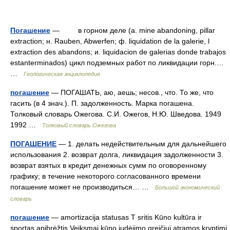
Погашение
— в горном делe (a. mine abandoning, pillar
extraction; н. Rauben, Abwerfen; ф. liquidation de la galerie, l
extraction des abandons; и. liquidacion de galerias donde trabajos
estanterminados) цикл подземных работ по ликвидации горн.…
…
Геологическая энциклопедия
погашение
— ПОГАШАТЬ, аю, аешь; несов., что. То же, что
гасить (в 4 знач.). П. задолженность. Марка погашена.
Толковый словарь Ожегова. С.И. Ожегов, Н.Ю. Шведова. 1949
1992 …
Толковый словарь Ожегова
ПОГАШЕНИЕ
— 1. делать недействительным для дальнейшего
использования 2. возврат долга, ликвидация задолженности 3.
возврат взятых в кредит денежных сумм по оговоренному
графику; в течение некоторого согласованного времени
погашение может не производиться… …
Большой экономический
словарь
погашение
— amortizacija statusas T sritis Kūno kultūra ir
sportas apibrėžtis Veiksmai kūno judėjimo greičiui atramos kryptimi