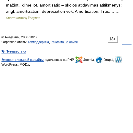
mažinti. kilmė lot. amortisatio – skolos atidavimas atitikmenys:
angl. amortization; depreciation vok. Amortisation, f rus.… …
Sporto terminų žodynas
© Академик, 2000-2026
18+
Обратная связь:
Техподдержка
,
Реклама на сайте
👣 Путешествия
Экспорт словарей на сайты
, сделанные на PHP,
Joomla,
Drupal,
WordPress, MODx.