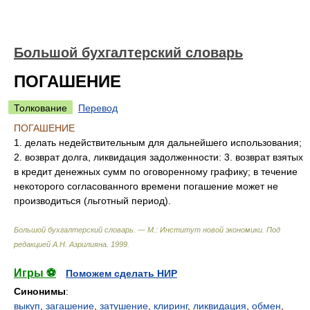
Большой бухгалтерский словарь
ПОГАШЕНИЕ
Толкование
Перевод
ПОГАШЕНИЕ
1. делать недействительным для дальнейшего использования;
2. возврат долга, ликвидация задолженности: 3. возврат взятых
в кредит денежных сумм по оговоренному графику; в течение
некоторого согласованного времени погашение может не
производиться (льготный период).
Большой бухгалтерский словарь. — М.: Институт новой экономики
.
Под
редакцией А.Н. Азрилияна
.
1999
.
Игры ⚽
Поможем сделать НИР
Синонимы
:
выкуп
,
загашение
,
затушение
,
клиринг
,
ликвидация
,
обмен
,