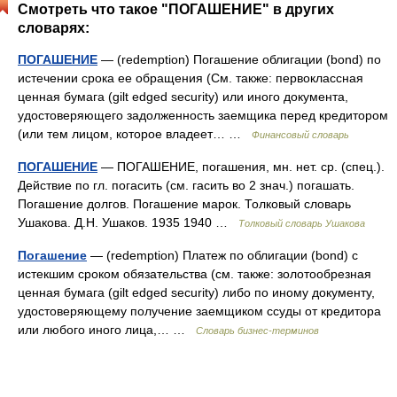
Смотреть что такое "ПОГАШЕНИЕ" в других
словарях:
ПОГАШЕНИЕ
— (redemption) Погашение облигации (bond) по
истечении срока ее обращения (См. также: первоклассная
ценная бумага (gilt edged security) или иного документа,
удостоверяющего задолженность заемщика перед кредитором
(или тем лицом, которое владеет… …
Финансовый словарь
ПОГАШЕНИЕ
— ПОГАШЕНИЕ, погашения, мн. нет. ср. (спец.).
Действие по гл. погасить (см. гасить во 2 знач.) погашать.
Погашение долгов. Погашение марок. Толковый словарь
Ушакова. Д.Н. Ушаков. 1935 1940 …
Толковый словарь Ушакова
Погашение
— (redemption) Платеж по облигации (bond) с
истекшим сроком обязательства (cм. также: золотообрезная
ценная бумага (gilt edged security) либо по иному документу,
удостоверяющему получение заемщиком ссуды от кредитора
или любого иного лица,… …
Словарь бизнес-терминов